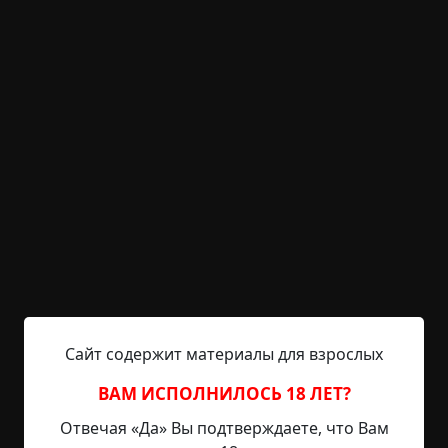
Скрип снега
Указать автора!
0.5 мин.
Страшные истории
archive
20-02-2019, 18:58
Указать источник!
Было мне тогда лет семь. Зима лютая стояла на
улице, и мы с соседом, моим одногодкой, родили
«гениальную» идею погонять на велосипеде.
Вышли на улицу (был уже вечер), кататься
решили рядом с нашим домом по тротуару. А
Сайт содержит материалы для взрослых
рядом как раз находится детсад, огороженный
невысоким металлическим забором. Друг мой
ВАМ ИСПОЛНИЛОСЬ 18 ЛЕТ?
поехал первым, а я остался ждать его у «точки
Отвечая «Да» Вы подтверждаете, что Вам
старта», присел на угол того самого забора.