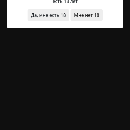
есть 18 лет
Сижу,...
Да, мне есть 18
Мне нет 18
Читать полностью
в детстве
видения
звуки
короткие
улица
что это было
архив
+22
Обсудить
1 026
«Электрическая» старуха
Указать автора!
0.5 мин.
Страшные истории
archive
20-02-2019, 18:26
Указать источник!
Время было позднее, за полночь. Выключив