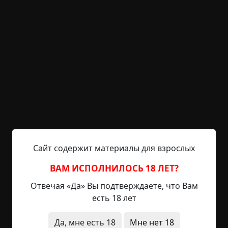
койкам, утолив свою жажду азарта. Даже
храпящая пенсионерка убавила громкость до
пригодного для жизни уровня. Утомлённые
чтением, мои глаза начали закрываться, и я
провалился в сон.
Среди ночи я ощутил зов природы. Поначалу я
пытался его игнорировать, так как подниматься
с койки и переть по тёмному коридору в общий
туалет и обратно казалось равносильно
крестовому походу или полёту в космос. Моя
палата считалась «лёгкой», для ходячих больных,
Сайт содержит материалы для взрослых
и отдельного санузла в ней не было. Точнее,
когда-то был, но потом его не стало: в
ВАМ ИСПОЛНИЛОСЬ 18 ЛЕТ?
комнатушке с писающим мальчиком,
Отвечая «Да» Вы подтверждаете, что Вам
нарисованным на двери, оставили только
есть 18 лет
раковину, но, пардон, мочиться туда, где моешь
посуду, я считаю ниже человеческого
Да, мне есть 18
Мне нет 18
достоинства. Поэтому, проворочавшись еще