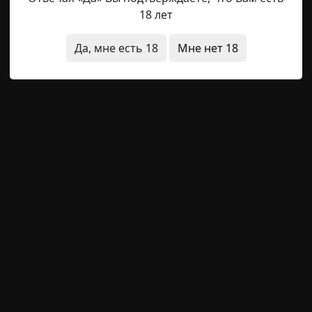
archive
17-02-2019, 12:22
Указать источник!
18 лет
Да, мне есть 18
Мне нет 18
 Ежа. Мы катили к его дому тележку из ближайшего суп
я года был лучший вариант доставки покупок оттуда, сам
ь минут очень неспешным шагом по парку — затем тел
алась уже у дверей квартиры. Где и оставалась в общем
нал
странные люди
архив