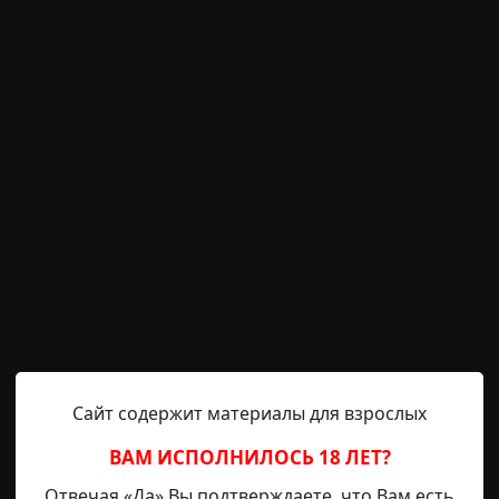
м и сухим, поэтому практически все перебрались из го
последовала примеру и уже 10 июня с огромным чемодан
 двухэтажного домика. Дача принадлежала моим родств
клонных лет и их троим детям, которые изредка там по
архив
Сайт содержит материалы для взрослых
ВАМ ИСПОЛНИЛОСЬ 18 ЛЕТ?
Отвечая «Да» Вы подтверждаете, что Вам есть