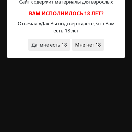
Сайт содержит материалы для взрослых
мне было четыре года. Детство мое прошло в
безоблачном Союзе, где секса не было, поэтому
ВАМ ИСПОЛНИЛОСЬ 18 ЛЕТ?
гулять отправляли детей с утра до вечера и,
конечно, одних. В наш двор приходил дедушка,
Отвечая «Да» Вы подтверждаете, что Вам
он рассказал мне грустную историю о
есть 18 лет
потерявшемся котике, которого нужно помочь
найти в...
Да, мне есть 18
Мне нет 18
Читать полностью
без мистики
в детстве
архив
+34
Обсудить
1 129
Неожиданно после хорошего
ужина