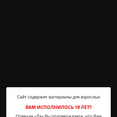
— прокомментировал капитан, рассмотрев его в
бинокль. — Попытайтесь связаться с ним.
— Ничего не выходит, — доложил штурман через
некоторое время. — Мы перепробовали все
частоты. Возможно, у них вышло из строя
оборудование.
— С чего бы? — пробормотал Гурин. — Ладно,
приготовиться к высадке.
— Команда ждёт, — отозвался Павлов. — Как
только подплывём ближе, можно спускать катер
на воду.
— Не торопитесь, — сказал капитан. — Прежде
осмотрим корабль на расстоянии.
Сайт содержит материалы для взрослых
ВАМ ИСПОЛНИЛОСЬ 18 ЛЕТ?
— Я слышал, бывали случаи, когда вся команда
умирала от ботулизма или ещё какой-нибудь
Отвечая «Да» Вы подтверждаете, что Вам