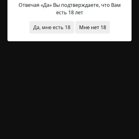
то, что скрывала простыня. Ноги, наконец,
Отвечая «Да» Вы подтверждаете, что Вам
обрели способность двигаться - Петр сделал шаг
есть 18 лет
назад. Он остановился, попытавшись взять себя
в руки. Работал он сравнительно недавно, но все
Да, мне есть 18
Мне нет 18
же был некоторый опыт и видеть приходилось
всякое. Ну лежит странного, даже, пугающего
вида человек под простыней. Возможно, он
просто чем - нибудь болен… Болел. Петр слышал
про такие заболевания, которые искажают
внешний вид, но, тем не менее, это всего лишь
болезнь, а здесь лежит труп больного человека.
Хотя…
Петр оглянулся, оценив обстановку комнаты
более профессиональным взглядом. Непонятно
было, с чего это он так сильно поддался
нахлынувшим страхам, словно маленький
ребенок.