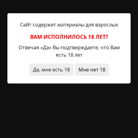
23.5 мин.
Страшные истории
Esenia
5-12-2020, 19:38
Указать источник!
Сайт содержит материалы для взрослых
1 Грисвел проснулся и сел. Изумленно огляделся,
пытаясь понять, где он. Сквозь окна сочился
ВАМ ИСПОЛНИЛОСЬ 18 ЛЕТ?
лунный свет. Комната, где он находился, -
Отвечая «Да» Вы подтверждаете, что Вам
огромная, пустая, с высоким потолком и черным
есть 18 лет
зевом камина, - казалась чужой, совершенно
незнакомой. Отойдя наконец ото сна, Грисвел
Да, мне есть 18
Мне нет 18
вспомнил, что это за комната. Вспомнил и то, как
он здесь очутился. Рядом на полу спал его
спутник. В тусклом сиянии луны Джон...
Читать полностью
заброшенное место
живые мертвецы
за
границей
животные
ритуалы
+40
1
1 902