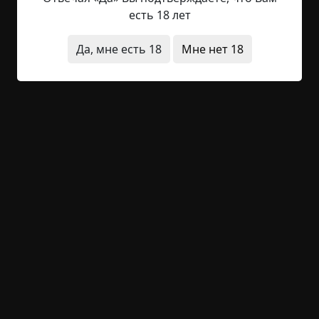
есть 18 лет
— А камень? — спросил я.
Да, мне есть 18
Мне нет 18
Он достал что-то из кармана и подал мне. Я с
интересом вгляделся. То был большой камень,
чистый и прозрачный, как кристалл, но
имеющий зловещий пурпурный оттенок. В
полном соответствии с текстом фон Юнцта он
был отшлифован в форме жабы. Я невольно
вздрогнул — изображение было необычайно
отталкивающим. Мое внимание привлекла
тяжелая медная цепь, к которой крепился
камень. На цепи была странная гравировка.
— Что это за знаки на ее звеньях? — спросил я,
заинтересовавшись.
— Трудно сказать, — ответил Тассмэн. — Я думал,
может, вам они знакомы. Я только заметил