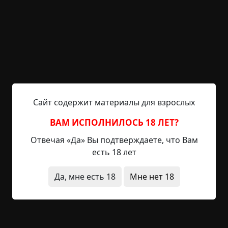
©
Krestovskiy
29 мин.
Золотой фонд / Страшные истории
RAINYDAY8
28-08-2019, 17:46
Указать источник!
Сайт содержит материалы для взрослых
Прежде, чем я начну свое повествование,
давайте кое-что проясним. Я не наркоман и не
ВАМ ИСПОЛНИЛОСЬ 18 ЛЕТ?
алкоголик, никогда не имел проблем с нервами
Отвечая «Да» Вы подтверждаете, что Вам
или психикой, о галлюцинациях только слышал.
есть 18 лет
Знаю, все сумасшедшие так говорят, но
поверьте, после случившегося я добровольно
Да, мне есть 18
Мне нет 18
записался к мозгоправам, потому что начал
сомневаться в собственном душевном здоровье.
Оно оказалось абсолютно исправно. К
сожалению. Честняк,...