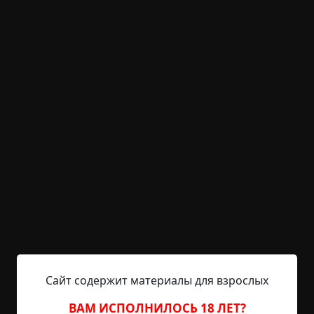
+23
Обсудить
988
Странный угол
Указать автора!
1.5 мин.
Страшные истории
archive
17-05-2019, 17:51
Указать источник!
Тогда мне было года четыре, но эти две истории
помню четко и ясно до сих пор, как будто это
произошло вчера — настолько были сильные
впечатления получены. На дворе стояли суровые
90-е, жили мы бедно в старой кирпичной
Сайт содержит материалы для взрослых
пятиэтажке в районе, построенном на
осушенном болоте. Дом был насквозь сырой,
ВАМ ИСПОЛНИЛОСЬ 18 ЛЕТ?