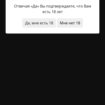
подвал постоянно топило, в квартирах водилась
плесень на стенах, были и прочие не совсем
Отвечая «Да» Вы подтверждаете, что Вам
приятные...
есть 18 лет
Читать полностью
Да, мне есть 18
Мне нет 18
в детстве
квартира
видения
полтергейст
архив
короткие
+24
5
1 075
Два месяца страха
Указать автора!
1.5 мин.
Страшные истории
archive
13-05-2019, 18:15
Указать источник!