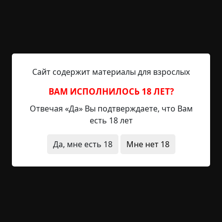
Живу я в кирпичной пятиэтажке, построенной
лет 50 назад. И всё время, сколько мы живём
здесь, в нашей квартире происходят странные
вещи. Когда мне было около двух лет, моя мать
впервые встретила нашу «соседку». Моя старшая
Сайт содержит материалы для взрослых
сестра Катя (в то время ей было 8 лет) вышла из
ванны и, даже не сняв полотенце с волос,
ВАМ ИСПОЛНИЛОСЬ 18 ЛЕТ?
улеглась спать в маленькой комнате. А мать
Отвечая «Да» Вы подтверждаете, что Вам
легла в зале на диване вместе со мной. Наш...
есть 18 лет
Читать полностью
Да, мне есть 18
Мне нет 18
квартира
видения
нехороший дом
полтергейст
+3
Обсудить
1 837