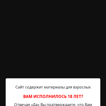
Читать предыдущую часть Парень продел руку
сквозь специальные петли на гитарном футляре,
подняв его перед собой точно щит. На боку
болтался РПК, с перекинутым через голову
ремнем. Сжимая рукоятку пистолета, он вышел
из старой девятки. В метрах ста от него, стояло
две угрожающих фигуры. Мужик отдаленно
напоминающий гориллу, держал миниатюрную
девушку за голову, прижимая к ее горлу лезвие
большого...
Читать полностью
странные люди
некромантия
существа
нечистая сила
смерть
другой мир
юмор
Сайт содержит материалы для взрослых
+1
Обсудить
976
ВАМ ИСПОЛНИЛОСЬ 18 ЛЕТ?
Отвечая «Да» Вы подтверждаете, что Вам