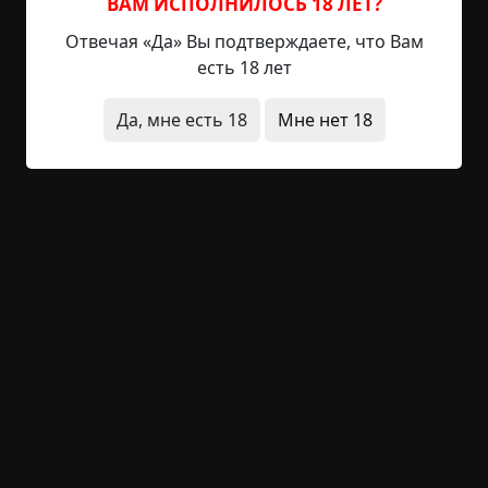
«Оракул» — окажется, что наполовину она
ВАМ ИСПОЛНИЛОСЬ 18 ЛЕТ?
наполнена выдумками или информацией из
Отвечая «Да» Вы подтверждаете, что Вам
Интернета, а наполовину — рекламой всяких
есть 18 лет
«ведьмаков» и...
Да, мне есть 18
Мне нет 18
Читать полностью
деревня
исчезновения
нечистая сила
архив
+26
Обсудить
1 149
Записка
Указать автора!
4.5 мин.
Страшные истории
archive
16-02-2019, 14:55
Указать источник!