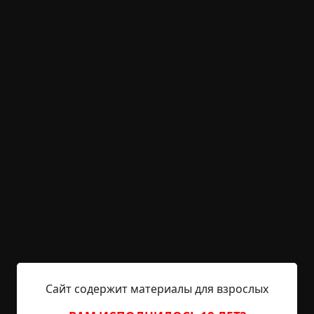
состояния
странные люди
архив
+31
Обсудить
1 187
Стукач
Указать автора!
2 мин.
Страшные истории
archive
16-02-2019, 16:22
Указать источник!
Было время, когда я работал в «жёлтой»
газетенке. Писал статьи, занимался версткой.
Редакция газеты была небольшая, тираж —
тоже. Что касается материала, делали мы его не
так, как сейчас. Сейчас посмотри любую
Сайт содержит материалы для взрослых
передачу, почитай любую «Тайную Власть» и