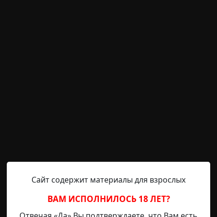
archive
10-02-2019, 10:22
Указать источник!
, в Кривецком лесничестве, и есть там в лесу болото — 
 страшилки всякие кажут, и оно на самом деле какое-то 
лбят, насекомые жужжат и стрекочут, лесная жизнь бурл
нажды я решил добраться до Яшкиной ямы, сел на квад
Сайт содержит материалы для взрослых
ВАМ ИСПОЛНИЛОСЬ 18 ЛЕТ?
Отвечая «Да» Вы подтверждаете, что Вам есть