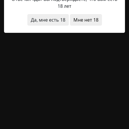
18 лет
Да, мне есть 18
Мне нет 18
ж
archive
28-01-2019, 23:27
Указать источник!
только технический этаж, и иногда я слышу шум, донос
м это можно было бы списать на лифтершу, но шаги разда
 дома — проверено лично, когда застрял в лифте в один
о передвигает, раздаются какие-то стуки. Как-то там про