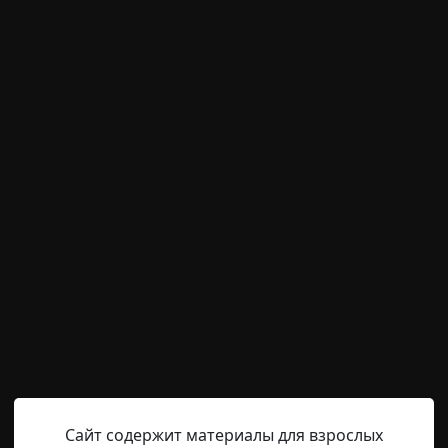
м пользователям писать комментарии и выставлят
временно отключена.
RAINYDAY8
27-09-2020, 15:27
Источник
per.net Они лгали. Они сказали нам, что это величайшее
 сказали, что оно навсегда изменит наше место и роль 
м мы входим в новый век - Золотой век исследований, п
о, что на исследования и разработки были потрачены ми
Сайт содержит материалы для взрослых