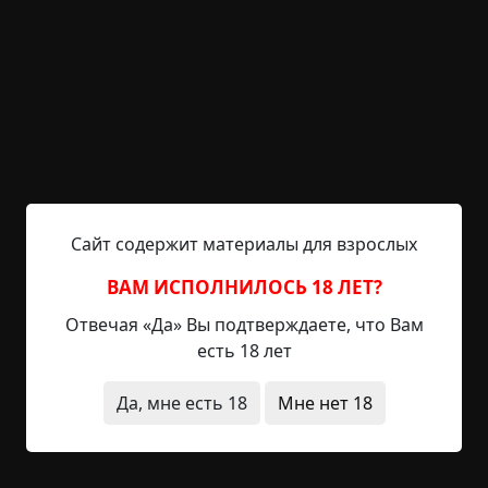
старые просеки и раскуроченные колеи, по
которым изредка проезжают лишь охотники.
Наш студенческий лагерь располагался в
двадцати километрах от ближайшей деревни, а
это целый день пути, если шагать пешком — и то
при лучшем раскладе. Стоило лишь подумать в
какой же...
Читать полностью
Сайт содержит материалы для взрослых
лес
предметы
необычные состояния
существа
ВАМ ИСПОЛНИЛОСЬ 18 ЛЕТ?
звуки
странная смерть
Отвечая «Да» Вы подтверждаете, что Вам
+55
Обсудить
2 699
есть 18 лет
Да, мне есть 18
Мне нет 18
Кровавый бор
©
GrafoMMManus