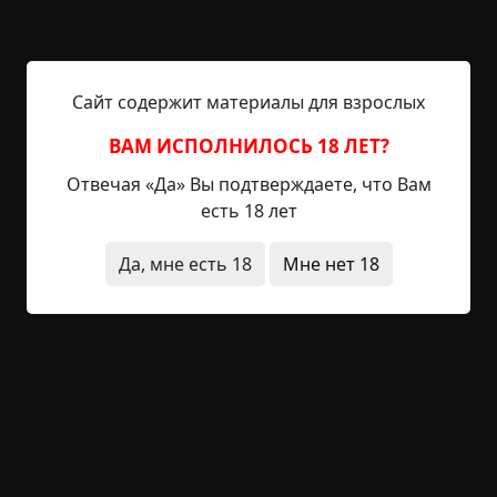
15 мин.
Страшные истории
Helga
2-08-2020, 22:43
Указать источник!
Сайт содержит материалы для взрослых
День, а следовательно, и неделя начались
скверно. Ну или, если угодно, продолжили
ВАМ ИСПОЛНИЛОСЬ 18 ЛЕТ?
устойчивую тенденцию. Для начала у Тома
Отвечая «Да» Вы подтверждаете, что Вам
Тэннера не сработал будильник. Точнее говоря,
есть 18 лет
будильника в общепринятом смысле у него не
было; пиликанье электронных часов было
Да, мне есть 18
Мне нет 18
слишком деликатным, чтобы победить его сон.
Поэтому, когда Тэннер оставался один, он
оставлял на ночь включенным свой компьютер,
дабы соответствующая...
Читать полностью
живые мертвецы
странные люди
+49
1
2 283