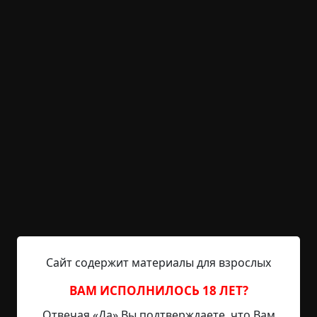
KRIPER.NET
Войти
Возможность незарегистрированным
пользователям писать комментарии и
выставлять рейтинг временно отключена.
Снег
©
Хью Уолпол
8.5 мин.
Страшные истории
Hell Inquisitor
11-12-2021, 11:31
Источник
Сайт содержит материалы для взрослых
Молодая женщина, вторая миссис Райдер, была
особой не пугливой, но сейчас она стояла в
ВАМ ИСПОЛНИЛОСЬ 18 ЛЕТ?
сумраке коридора, прислонившись спиной к
Отвечая «Да» Вы подтверждаете, что Вам