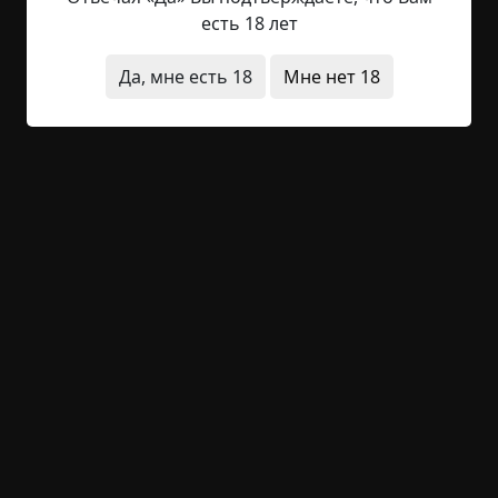
стене, положа руку на сердце и глядя в серое
есть 18 лет
окно, за которым в свете лампы безмятежно
падал снег. В коридоре, по которому миссис
Да, мне есть 18
Мне нет 18
Райдер вышла из кабинета в столовую, имелось
окно, и она могла видеть мощеную дорожку,
ведущую прямиком к краю собора. И сейчас,
смотря...
Читать полностью
за границей
перевод
странные люди
странная смерть
призраки
зима
+10
Обсудить
1 963