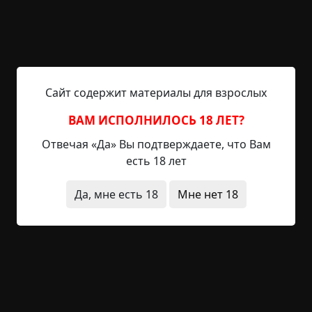
Я жил в глухом якутском селе, где была своя
старая деревянная школа, построенная сто лет
назад. Дерево почернело от сырости и старости,
крыша покрылась плесенью, но пол выглядел
ровным, а стены — прямыми. Казалось, что
Сайт содержит материалы для взрослых
школа простоит еще сто лет. О школе ходило
ВАМ ИСПОЛНИЛОСЬ 18 ЛЕТ?
много слухов: что во времена революции в ней
убивали людей, а во время второй мировой в
Отвечая «Да» Вы подтверждаете, что Вам
ней жили люди и умирали с голоду. В любом
есть 18 лет
случае,...
Да, мне есть 18
Мне нет 18
Читать полностью
в детстве
нехороший дом
призраки
якутия
0
1
1 474