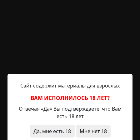
комнаты (в старину так строили). Внутри всё
было относительно чисто, была печка, стоял
стол. Наши герои сперва рассмотрели дом, все
дыры и углы — ничего подозрительного не
нашли. Затащили в дом ящик с водкой, начали
пить и разговаривать. Скоро наступила ночь,
люди застелили на полу свои спальные мешки и
заснули.
И вот один из «гостей» вдруг почувствовал, как
кто-то стягивает его одеяло. Потянул обратно к
Сайт содержит материалы для взрослых
себе — и тут кто-то резко вырвал у него из рук
одеяло. Человек быстро встал с кровати,
ВАМ ИСПОЛНИЛОСЬ 18 ЛЕТ?
посмотрел вокруг — все спят. «Перестаньте, не
Отвечая «Да» Вы подтверждаете, что Вам
смешно!» — воскликнул он, думая, что это кто-то
есть 18 лет
из людей балуется. Возле противоположной
стены привстал другой парень: «Что такое? Не
Да, мне есть 18
Мне нет 18
шуми — спать мешаешь». И тут на этого парня
чайник, который стоял на печи, сам собой в