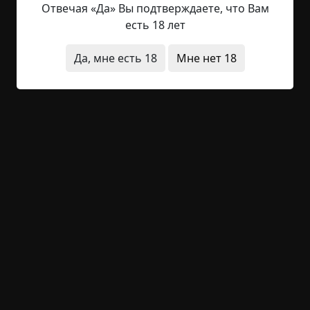
Отвечая «Да» Вы подтверждаете, что Вам
кровать, журналы.
есть 18 лет
-Так, я пойду на кухню, там посмотрю, вы пока
посмотрите здесь. - решил Бен и потихоньку
Да, мне есть 18
Мне нет 18
ушел в направлении кухни.
Саймон решил пойти в спальню, а Йен остался в
главной комнате.
В спальне тоже не было ничего необычного,
шкаф, какие-то ткани, еще кровать. В шкафу
висело много разных кофт, платье, пальто и
очень много платков, вероятно, подумал
Саймон, на каждый день месяца, и усмехнулся
этому.
-Мужик! Подойди сюда! - раздалось из комнаты
-Сейчас иду! - крикнул в ответ парень и схватил
стоящую на столе статуэтку как сувенир. Она
изображала какое-то странное существо, было
сложно понять где голова, а где конечности,
будто просто огромная масса с кучей отростков.