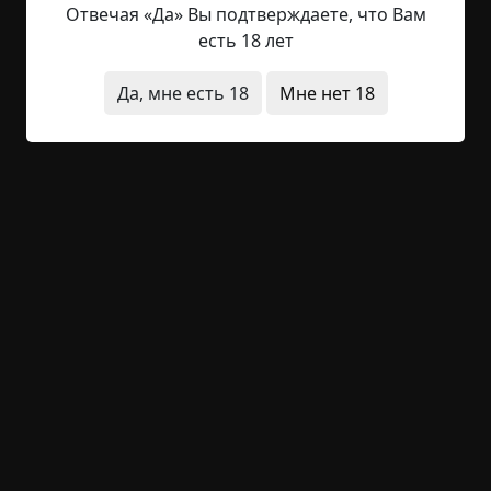
Отвечая «Да» Вы подтверждаете, что Вам
ты.
есть 18 лет
После секундного молчания собеседник дал
Да, мне есть 18
Мне нет 18
отбой.
Следующим утром Андреа не пошла на работу.
Зато она сходила в тир, а потом в оружейный
магазин, и купила там несколько обойм для
своего пистолета. Вечером она вернулась в свой
дом и уселась в гостиной, держа пистолет в руке.
Солнце закатилось за горизонт, и город объяли
сумерки. Андреа включила свет во всех комнатах
и стала ждать.
В девять вечера зазвенел дверной звонок.
Девушка вся напряглась. Неужели?..
— Андреа! — крикнули из-за двери. — Это я, Элли!