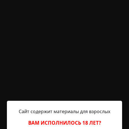
тир. Пусть только сунется ко мне, ему же будет
хуже.
Элли невольно улыбнулась, хотя в душе у неё
было отнюдь не весело:
— Смотри у меня, подруга. Ты, конечно, крутая,
но всё-таки, лучше бы ты обратилась в полицию.
— Не дождётся, — сказала Андреа и положила
трубку.
Тем вечером телефон зазвонил опять. Часы
показывали десять вечера. Андреа поднесла
трубку к уху.
Сайт содержит материалы для взрослых
— Завтра ты умрёшь, — сказали ей.
ВАМ ИСПОЛНИЛОСЬ 18 ЛЕТ?
— Зак?.. — спросила Андреа. — Я знаю, что это