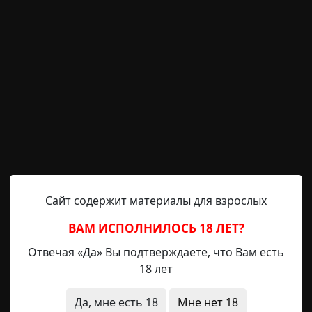
RAINYDAY8
19-09-2020, 14:09
Источник
Сайт содержит материалы для взрослых
ВАМ ИСПОЛНИЛОСЬ 18 ЛЕТ?
кухонной антресолью. Сверху, перед самым ее носом св
Отвечая «Да» Вы подтверждаете, что Вам есть
-желтого цвета. Когда она вешала ее сюда, то и предст
18 лет
ется эта вещь на ее кухне. Мухи. Они были повсюду. Бе
зли в лицо, ползали по задней стороне шеи, щекоча ее 
Да, мне есть 18
Мне нет 18