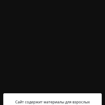
м пользователям писать комментарии и выставлят
временно отключена.
та
Hell Inquisitor
25-01-2022, 13:45
Источник
 – Я – часть той силы, что вечно хочет зла и вечно сове
 не разговаривайте с неизвестными Однажды весною, в ча
а Патриарших прудах, появились два гражданина. Первый
 маленького роста, упитан, лыс, свою приличную шляпу
Сайт содержит материалы для взрослых