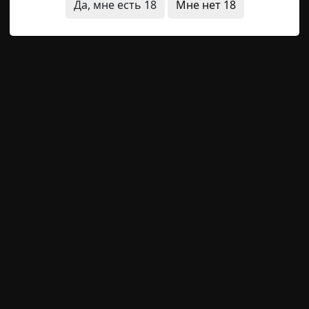
Да, мне есть 18
Мне нет 18
ли в стекла, не разогревшись еще после своей ночной с
юди
странная смерть
квартира
15-11-2020, 16:57
Указать источник!
то он просто коротко, поспешно набрал немного воздух