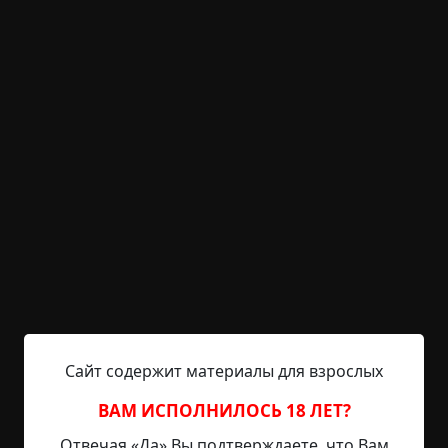
KRIPER.NET
Войти
Возможность незарегистрированным
пользователям писать комментарии и
выставлять рейтинг временно отключена.
Похороны мух
©
Екатерина Кузнецова
19 мин.
Страшные истории
Hell Inquisitor
8-01-2022, 13:59
Источник
Сайт содержит материалы для взрослых
Иллюстрация Ольги Мальчиковой Из леса
ВАМ ИСПОЛНИЛОСЬ 18 ЛЕТ?
выходила похоронная процессия: одетые в
Отвечая «Да» Вы подтверждаете, что Вам