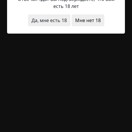
черное женщины несли на плечах маленькие
есть 18 лет
некрашеные гробы. Причитания и рыдания
разносились над рекой, волнами накатывали на
Да, мне есть 18
Мне нет 18
старый погост, раскинувшийся невдалеке от
пологого берега. Стекали по беленым стенам
церквушки, робко выглядывавшей из ивняка.
Гробиков, сколоченных будто для младенцев,
было не меньше десятка,...
Читать полностью
странные люди
странная смерть
дети
жесть
зеркала
существа
религия
+38
1
1 956