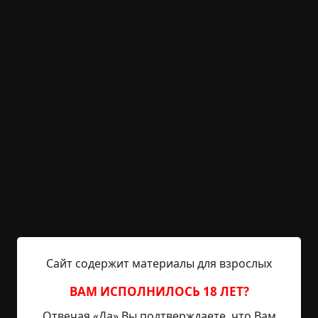
KRIPER.NET
Войти
Возможность незарегистрированным
пользователям писать комментарии и
выставлять рейтинг временно отключена.
Жизнь после смерти Бога
©
Владимир Чубуков
19 мин.
Страшные истории
Hell Inquisitor
21-10-2021, 15:33
Источник
Сайт содержит материалы для взрослых
Его Бог умер. Закричал — страшно, отчаянно. И
умер. Задолго до смерти Бог забыл его. Любовь,
ВАМ ИСПОЛНИЛОСЬ 18 ЛЕТ?
гнев, ужас, прикосновения к изнанке сердца —
Отвечая «Да» Вы подтверждаете, что Вам