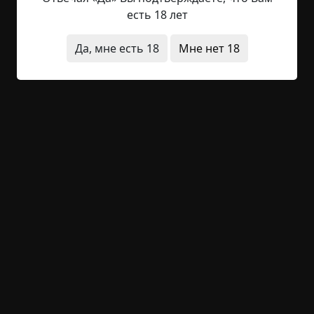
ничем подобным не выдавало себя Божество. Ни
есть 18 лет
с неба, ни из ментальных недр не звучал
властный голос, проговаривающий заповеди и
Да, мне есть 18
Мне нет 18
постановления. Он к этому молчанию привык.
Жил автономно. Однако атеистом не был, ведь
знал, что его Бог существует где-то в...
Читать полностью
живые мертвецы
странные люди
религия
ритуалы
ведьмы
необычные состояния
странная смерть
+10
Обсудить
2 019