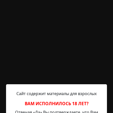
KRIPER.NET
Войти
Возможность незарегистрированным
пользователям писать комментарии и
выставлять рейтинг временно отключена.
В тихом домике за лесом
©
Аннабель
2 мин.
Страшные истории
archive
19-06-2019, 15:16
Указать источник!
Сайт содержит материалы для взрослых
Дверь Любе открыла женщина средних лет. —
ВАМ ИСПОЛНИЛОСЬ 18 ЛЕТ?
Чего надо? — не слишком любезно
Отвечая «Да» Вы подтверждаете, что Вам