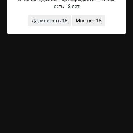
поинтересовалась она. Люба начала торопливо
есть 18 лет
объяснять, видя, что хозяйка теряет терпение.
Она была одна в провинциальном городе под
Да, мне есть 18
Мне нет 18
Оренбургом. Люба набрела на поселок за лесом
и хотела спросить, где находится Институт
истории и культуры, в котором учился ее парень
Петя. — Нету его уже, — буркнула женщина. —
Института? —...
Читать полностью
деревня
вымышленные
людоедство
странные люди
архив
+25
Обсудить
1 309