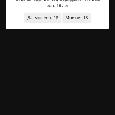
— Граф де Рокруа. Доктор Б…
есть 18 лет
Широко распахнулась дверь.
Да, мне есть 18
Мне нет 18
— Ужин подан, госпожа герцогиня.
По великолепию туалетов, блеску приборов и
букетам роз, коими был украшен стол, я увидел,
что мадам де Кастьевр не забыла мои
предыдущие предписания и постаралась
окружить герцога всеми радостями, которые
могла ему доставить.
Да и сам ужин походил на триумф веселья.
Господин де Рокруа оказался на редкость живым
и задорным мужчиной. По слухам, во всей
французской кавалерии не найти было более
прославленного — благодаря как его подвигам
бонвивана, так и спортивным достижениям —
офицера. Графу удалось всех заразить своим