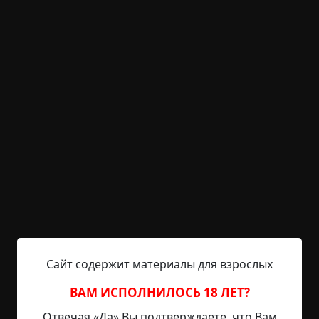
прошли в другую гостиную, в которой герцогиня
де Кастьевр и баронесса де Суси болтали с
графом де Рокруа.
У меня и сейчас стоит перед глазами та
элегантная и красивая группа, которую
образовывали эти две очаровательные
женщины в роскошных вечерних туалетах,
выглядевшие просто ослепительно благодаря
декольте и украшениям, и этот незабываемый
джентльмен, казавшийся почти великаном.
Хорошо сложенный и легкий в движениях, он
был в прекрасно сидевшем на нем черном
фраке, который плотно облегал его тело атлета,
узкую талию и широкую грудь. Я никогда не
Сайт содержит материалы для взрослых
встречал более совершенного представителя
мужского пола, более симпатичное и умное
ВАМ ИСПОЛНИЛОСЬ 18 ЛЕТ?
лицо, более смеющийся рот.
Отвечая «Да» Вы подтверждаете, что Вам