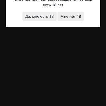
событием. Причём пацана этого мы не то, чтобы
есть 18 лет
хорошо знали, но иногда видели. Странноватый
он был, держался особняком и особо ни с кем не
Да, мне есть 18
Мне нет 18
дружил, ну это по рассказам. Ходил в таких
больших, роговых очках и весь...
Читать полностью
заброшенное место
дети
без мистики
исчезновения
странная смерть
в детстве
+33
2
1 298