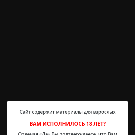
KRIPER.NET
Войти
Возможность незарегистрированным
пользователям писать комментарии и
выставлять рейтинг временно отключена.
Западня
©
firestarterX
3 мин.
Страшные истории
Radiance15
4-12-2022, 09:53
Источник
Итак ранняя весна в одном небольшом городке
Сайт содержит материалы для взрослых
тогдашнего СССР. Пропал в нашем районе пацан
12-13 лет, весь город стоял на ушах, потому как
ВАМ ИСПОЛНИЛОСЬ 18 ЛЕТ?
такие истории для небольшого города были
Отвечая «Да» Вы подтверждаете, что Вам