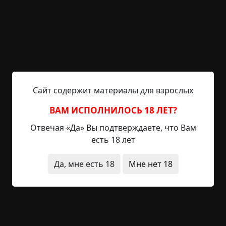
обстоятельствах не должны были касаться друг
друга, а продукты в холодильнике располагались
сверху вниз – по мере возрастания
калорийности. Это был нерушимый и священный
порядок, что поддерживал хрупкое равновесие
вселенной, и Артем...
Читать полностью
Сайт содержит материалы для взрослых
ВАМ ИСПОЛНИЛОСЬ 18 ЛЕТ?
+8
1
236
Отвечая «Да» Вы подтверждаете, что Вам
есть 18 лет
Настенька
Да, мне есть 18
Мне нет 18
©
Михаил Закавряшин
27 мин.
Страшные истории / Золотой фонд
Марго
11-07-2020, 16:06
Источник