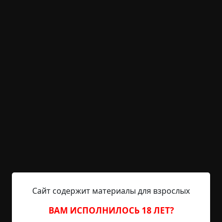
©
Майк Гелприн
,
Ольга Рэйн
24.5 мин.
Темная комната
Parabellum
24-10-2024, 07:40
Указать источник!
1906 Пожелать удачи экспедиции явился,
казалось, весь Петербург, пристань была забита
народом. Всем миром деньги по подписке
собирали – кто десять тысяч, кто рубль; всем
миром и проводить пришли – дамы в шелках и
домработницы, офицеры в мундирах и
приказчики, разнорабочие и гимназисты. Все
были веселые, возбужденные, студенты держали
большой плакат «Вперед, к Северному полюсу»,
детишки сидели у...
Сайт содержит материалы для взрослых
Читать полностью
ВАМ ИСПОЛНИЛОСЬ 18 ЛЕТ?
+10
2
380