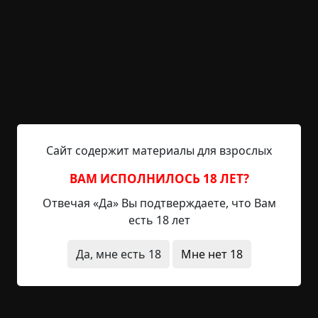
Грибоедова. Старинные кирпичи прогрелись так,
что находиться во дворе все равно, что сидеть в
раскаленной печи. Огненное до черноты солнце
жарит западный скат крыши, блестящий, как
будто его от души натерли порошком. Окна
пятого и шестого этажа завешены фольгой,
чтобы жильцы...
Читать полностью
Сайт содержит материалы для взрослых
дети
исчезновения
странные люди
под
ВАМ ИСПОЛНИЛОСЬ 18 ЛЕТ?
землей
суицид
Отвечая «Да» Вы подтверждаете, что Вам
+13
Обсудить
есть 18 лет
1 500
Да, мне есть 18
Мне нет 18
Это не Марина
©
Клара Эверт