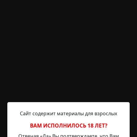
KRIPER.NET
Войти
Возможность незарегистрированным
пользователям писать комментарии и
выставлять рейтинг временно отключена.
Чертова топь
©
Иван Белов
,
Кирилл Малеев
28.5 мин.
Страшные истории
Hell Inquisitor
4-03-2021, 09:27
Источник
Борис продирался сквозь густой, залитый
Сайт содержит материалы для взрослых
темной дымкой подлесок, не замечая, что в
кровь расцарапал лицо. Сердце неистово
ВАМ ИСПОЛНИЛОСЬ 18 ЛЕТ?
прыгало, грудь бурно вздымалась, дыхание
Отвечая «Да» Вы подтверждаете, что Вам