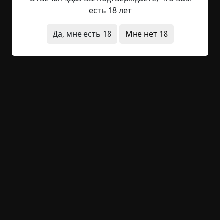
превратилось в клекот и сдавленный хрип. С
есть 18 лет
ночного неба жутко скалилась огромная,
покрытая пятнами гнилая луна. «Ну что,
Да, мне есть 18
Мне нет 18
Боренька, нашел, что искал? — спрашивала она.
— А теперь беги, спасай свою жизнь!» Он
захрипел и, мотаясь из стороны...
Читать полностью
заброшенное место
странные люди
странная
смерть
исчезновения
существа
деревня
неожиданный финал
+83
4
2 705