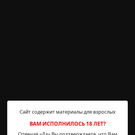
KRIPER.NET
Войти
Возможность незарегистрированным
пользователям писать комментарии и
выставлять рейтинг временно отключена.
Навсегда
©
Кирилл Берендеев
4.5 мин.
Страшные истории
Hell Inquisitor
17-02-2022, 18:15
Источник
Сайт содержит материалы для взрослых
Суд впаял Сидорову стандартные пятнадцать лет.
Конечно, прокурор, как и следователь перед
ВАМ ИСПОЛНИЛОСЬ 18 ЛЕТ?
ним, стращал: мол, тебе, гниде шпионской, что
Отвечая «Да» Вы подтверждаете, что Вам