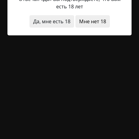
пятнашка, что пять лет — все одно сдохнуть, уж
есть 18 лет
мы позаботимся, курорт подберем со всеми
удобствами. Что службистскую братию так
Да, мне есть 18
Мне нет 18
взбесило, Сидоров не понял. Работал он честно,
взяток не брал, на власть не злословил, для нее
не крысятничал, не наушничал и подавно,...
Читать полностью
странные люди
тюрьма
странная смерть
другой мир
призраки
+10
2
2 327