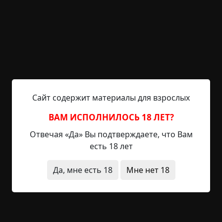
«Доходяга». ------ О себе, да о начале всей мути,
что у нас произошла, да о доходяге я рассказал
— а дальше вот чего вышло. Как парнягу-то
похоронили, пару месяцев все было, как обычно
— работа, пивасик с пацанами вечером — все
норм, короче, как у людей. И тут, аккурат в
начале осени, чертовщина и прочая хрень и...
Читать полностью
Сайт содержит материалы для взрослых
двойники
живые мертвецы
исчезновения
ВАМ ИСПОЛНИЛОСЬ 18 ЛЕТ?
нечистая сила
существа
без редактирования
Отвечая «Да» Вы подтверждаете, что Вам
есть 18 лет
+54
2
2 341
Да, мне есть 18
Мне нет 18
Доходяга
©
Диман