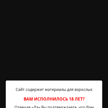
KRIPER.NET
Войти
Возможность незарегистрированным
пользователям писать комментарии и
выставлять рейтинг временно отключена.
Техниколор
©
Джон Лэнган
28.5 мин.
Страшные истории
Hell Inquisitor
25-09-2021, 19:04
Источник
Сайт содержит материалы для взрослых
Давайте, скажите вместе со мной: «Мрак, и
Распад, и Красная Смерть явились в мир на
ВАМ ИСПОЛНИЛОСЬ 18 ЛЕТ?
царствие в веках». Взгляните на это
Отвечая «Да» Вы подтверждаете, что Вам