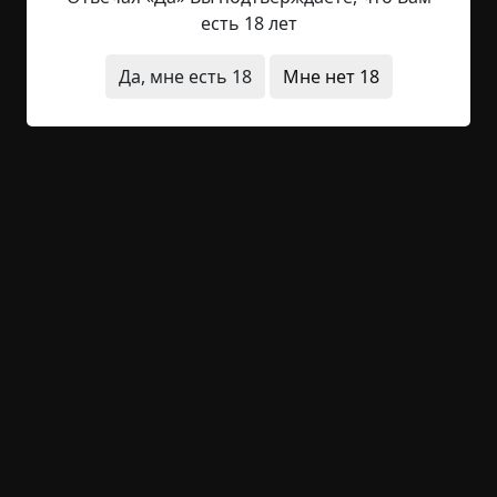
предложение. Кто смеет утверждать, что Эдгар
есть 18 лет
Аллан По был никудышным стилистом?
Тринадцать слов — хорошее число для рассказа
Да, мне есть 18
Мне нет 18
ужасов, верно? Хотя это скорее не рассказ, а
маска. Да, он о маске, но и сам по себе является
ею. Конечно, вы все знаете, что такое маска. А
если нет, то...
Читать полностью
странные люди
ритуалы
странная смерть
за
границей
необычные состояния
видения
неожиданный финал
0
Обсудить
1 760