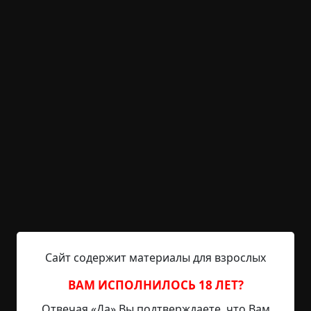
KRIPER.NET
Войти
Возможность незарегистрированным
пользователям писать комментарии и
выставлять рейтинг временно отключена.
Окно
©
Джейн Орвис
0.5 мин.
Страшные истории
archive
28-02-2019, 19:35
Указать источник!
Сайт содержит материалы для взрослых
С тех пор, как Риту жестоко убили, Картер сидит у
ВАМ ИСПОЛНИЛОСЬ 18 ЛЕТ?
окна. Никакого телевизора, чтения, переписки.
Отвечая «Да» Вы подтверждаете, что Вам