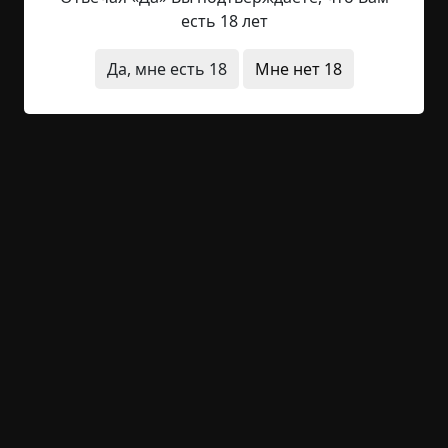
Его жизнь — то, что видно через занавески. Ему
есть 18 лет
плевать, кто приносит еду, платит по счетам —
он не покидает комнаты. Его жизнь —
Да, мне есть 18
Мне нет 18
пробегающие физкультурники, смена времен
года, проезжающие автомобили, призрак Риты...
Картер не понимает, что в обитых войлоком
палатах нет окон....
Читать полностью
без мистики
больница
вымышленные
за
границей
короткие
неожиданный финал
архив
+25
Обсудить
1 078