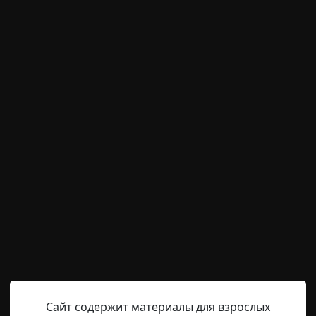
м пользователям писать комментарии и выставлят
временно отключена.
нного Клайна
Hell Inquisitor
22-02-2022, 08:21
Источник
щины были привязаны к креслу приговора, а веки приши
 Ей вырвали зубы, а рот заткнули священной аквилой в ч
я раны. Но, несмотря на все предпринятые меры, от нее
 налитых кровью глаз был исполнен ледяной ненависти. 
Сайт содержит материалы для взрослых