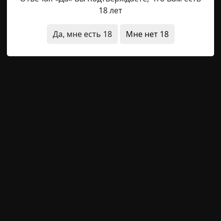
нные люди
за границей
18 лет
Да, мне есть 18
Мне нет 18
, часть пятая
Radiance15
25-02-2021, 15:59
Источник
ая выдалась неделька, но я-таки добрался до компьюте
ть. Пришлось поработать сверхурочно, чтобы разом вт
дарки на Рождество. Приятного мало. Ладно, как бы там
, что эта часть — одна из самых длинных. Постараюсь п
нные люди
за границей