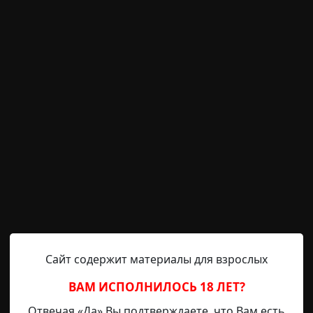
нные люди
за границей
, часть шестая
Radiance15
25-02-2021, 21:40
Источник
у извиниться, что так давно ничего не выкладывал — бы
 в США. Не буду лишний раз распинаться. Новый отрыв
 хоть какой-нибудь информацией, пишите мне. И спасиб
 меня значит. Игра в лево-право [ЧЕРНОВИК 1] 12/02/20
Сайт содержит материалы для взрослых
ВАМ ИСПОЛНИЛОСЬ 18 ЛЕТ?
Отвечая «Да» Вы подтверждаете, что Вам есть