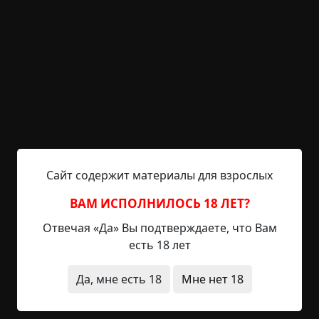
— Бабушка Степанида, а что я у вас все хочу
спросить?
Старуха повернула к ней темное лицо с
глубокими морщинами и резким старческим
голосом спросила, точно каркнула:
— Ну, что, красавица? Спрашивай.
Александра Ивановна тихонько засмеялась,
дрогнула тонкими плечами от вдруг
Сайт содержит материалы для взрослых
пробежавшего по спине холодка и говорила
ВАМ ИСПОЛНИЛОСЬ 18 ЛЕТ?
очень тихо:
Отвечая «Да» Вы подтверждаете, что Вам
— Бабушка Степанида, сдается мне, — правда ли
есть 18 лет
это, нет ли? — уж не знаю, как и сказать, — да вы,
бабушка, не обидьтесь, — я ведь не со зла…
Да, мне есть 18
Мне нет 18
— Ну, ну, говори, не бойся, милая, — сказала
старуха.