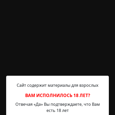
Прошло года три. Сынок подрос, пошёл в школу.
Пока мать продолжала трудиться на заводе, за
мальчуганом присматривала бабушка. Однажды
она заикнулась, что весь день чувствует какой-
то неприятный запах в квартире. Чувствовал его
и мальчишка. Но женщина ничего не замечала,
сколько не принюхивалась. Спать легли,
прикрыв окна. Потому что, хоть и весна, ночи
холодные.
А утром тухлое амбре уже ощутили все. Вскоре
поняли, что источник находится в третьей
комнате. На разбор завалов позвали двух
соседских мужичков. За магарыч желающие
нашлись быстро. За пару часов раскидали всё
Сайт содержит материалы для взрослых
барахло, половина которого безжалостно
отправилась на свалку.
ВАМ ИСПОЛНИЛОСЬ 18 ЛЕТ?
Наконец добрались и до шкафа. Когда оттащили
Отвечая «Да» Вы подтверждаете, что Вам
комод, припёртый с краю, у антикварного
есть 18 лет
шифоньера вывалилась боковая стенка. Из