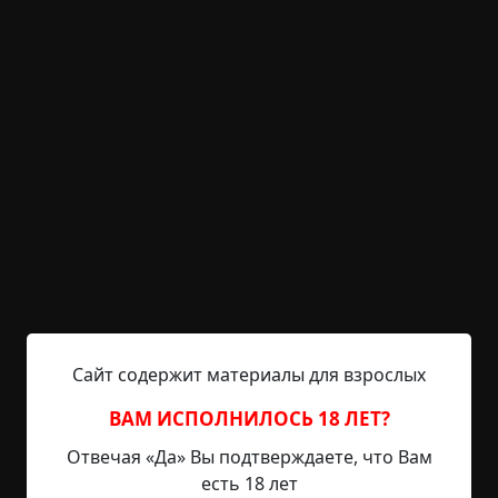
дрожью озябшего тела. Если надежд успеть на
поезд у Олега оставалось всё меньше, то
выбраться из лесу он по-прежнему рассчитывал,
и как можно скорее. Ощупав ладонью
шероховатый хребет старой липы, Олег
наткнулся пальцами на крепкий сук. В голову
неожиданно пришла светлая мысль - забраться
на дерево, чтобы осмотреться. Олег помнил, что
лес не так уж велик, и как бы его не кружило по
чаще, с любой высокой точки должны быть
видны станционные огни или свет деревенских
фонарей и окон.
Олег ухватился за сучок и потянулся вверх,
Сайт содержит материалы для взрослых
упираясь ногами в ствол. Следующая ветка,
потом ещё - лезть с непривычки было тяжело, но
ВАМ ИСПОЛНИЛОСЬ 18 ЛЕТ?
Олег справился. Остановился он, лишь когда
Отвечая «Да» Вы подтверждаете, что Вам
дерево стало пугающе раскачиваться под его
есть 18 лет
весом. Странно, он угадывал в темноте верхушки