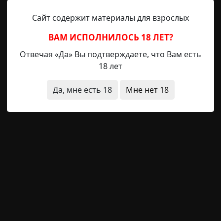
на стал спускаться с обрыва, ориентируясь на плач р
Сайт содержит материалы для взрослых
легко открыл заднюю дверцу автомобиля и поднял пл
ВАМ ИСПОЛНИЛОСЬ 18 ЛЕТ?
рее подниматься с ним наверх, чтобы успокоить нес
Отвечая «Да» Вы подтверждаете, что Вам есть
18 лет
вновь выбрался на дорогу, матери ребёнка нигде не б
опала, и та ответила, что женщина последовала за ним в
Да, мне есть 18
Мне нет 18
а снова спустился вниз по крутому склону. На этот
льнее и обратил внимание на то, что лобовое стекло
биль и увидел то, что ожидал: прямо перед капотом
 при падении человека вышвырнуло через лобовое 
азглядеть лицо, и издал возглас ужаса: это была т
 дороге.
нный финал
призраки
архив
короткие