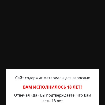
Artem_Nocturn
25-04-2026, 15:25
Указать источник!
Я ехал домой после тяжёлой смены на заводе.
Ехать предстояло долго, так как жил я в посёлке у
чёрта на куличках. Жил я один, и дома меня
никто не ждал, я плёлся по пустой ночной трассе
не спеша, слушая по радио старый добрый рок. Я
был расслаблен и доволен, предвкушая
просмотр футбольного матча. И так как сегодня
пятница, то пиво, купленное заранее ещё вчера,
вместе с килограммом вкуснейших...
Сайт содержит материалы для взрослых
Читать полностью
ВАМ ИСПОЛНИЛОСЬ 18 ЛЕТ?
+2
Обсудить
Отвечая «Да» Вы подтверждаете, что Вам
33
есть 18 лет