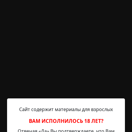
KRIPER.NET
Войти
Возможность незарегистрированным
пользователям писать комментарии и
выставлять рейтинг временно отключена.
Птицек
©
Лушин Роман ака Lodos
6.5 мин.
Страшные истории
Helga
3-06-2020, 15:42
Источник
Вялое дуновение сухого вечернего ветерка
Сайт содержит материалы для взрослых
неспешно вползало в настежь раскрытые
створки окна и обволакивало еле заметным
ВАМ ИСПОЛНИЛОСЬ 18 ЛЕТ?
движением старые выцветшие занавески, между
Отвечая «Да» Вы подтверждаете, что Вам