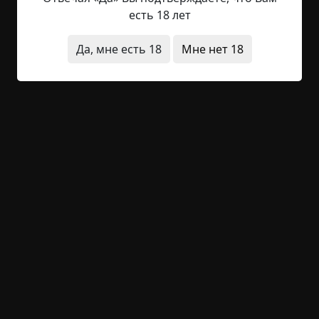
которых стоял маленький мальчик и что-то
есть 18 лет
неспешно мастерил из разложенных на
подоконнике проволочек, гвоздиков, кусочков
Да, мне есть 18
Мне нет 18
ткани и дерева. На бледном детском личике
блуждала довольная улыбка. Он был так увлечен
своим занятием, что не...
Читать полностью
двор
дети
странная смерть
что это было
существа
+11
1
1 610