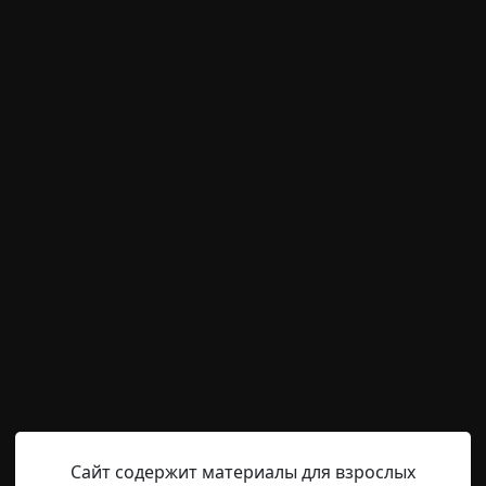
м пользователям писать комментарии и выставлят
временно отключена.
оту дочерей
Hell Inquisitor
27-02-2022, 16:50
Источник
ые волосы, а потом застегивает на шее ожерелье. Смот
й на работу, поэтому выглядеть нужно безупречно. Будут
а работу. Однако ее отец управляет предприятием, пото
посмотрел, не должен отыскать изъяна — иначе она оп
Сайт содержит материалы для взрослых