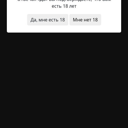
Черёмуха в палисаднике махала из стороны в
есть 18 лет
сторону голыми ветвями, отчего изнутри
казалось, что вокруг дома водят хоровод
Да, мне есть 18
Мне нет 18
сонмища теней. Предчувствие чего-то
недоброго, необратимого, такого, о чём даже
догадываться было тошно, вибрировало то ли в
душе, то ли в подсознании - тонко,...
Читать полностью
странные люди
болезнь
исчезновения
необычные состояния
странная смерть
+33
7
2 270