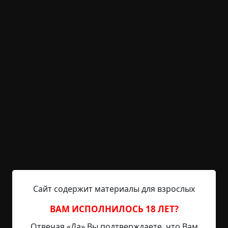
KRIPER.NET
Войти
Возможность незарегистрированным
пользователям писать комментарии и
выставлять рейтинг временно отключена.
Оставайтесь на связи
©
Игорь Кром
25 мин.
Страшные истории
Parabellum
20-01-2026, 12:10
Указать источник!
Сайт содержит материалы для взрослых
1 Октябрьский ветер выплёскивал свою
непреходящую злость, швыряя по окнам избы
ВАМ ИСПОЛНИЛОСЬ 18 ЛЕТ?
мелкие россыпи ледяных колючих брызг.
Отвечая «Да» Вы подтверждаете, что Вам