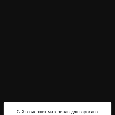
м пользователям писать комментарии и выставлят
временно отключена.
ских ступней в море Сел
Hell Inquisitor
17-05-2021, 03:44
Источник
на моря Селиш начали поступать сообщения о крайне стр
ми человеческих ступней внутри них. Расследование ус
как минимум пяти мужчинам, одной женщине и еще тре
ть соответствие только двух пар ступней. Судебной ме
Сайт содержит материалы для взрослых