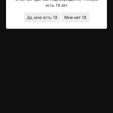
пунктик: не могла пройти мимо рекламы. Стоило
есть 18 лет
упасть на телефон какой-нибудь дурной
рассылке об очередной акции со снижением цен
Да, мне есть 18
Мне нет 18
на любую хрень, как она тут же подрывалась и
мчалась эту хрень покупать. Иногда тратила на
это...
Читать полностью
телефон
странные люди
странная смерть
что это было
+48
1
1 896