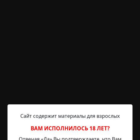
KRIPER.NET
Войти
Возможность незарегистрированным
пользователям писать комментарии и
выставлять рейтинг временно отключена.
Реклама
©
Арьята Кари
3.5 мин.
Страшные истории
Radiance15
4-11-2020, 19:20
Источник
Своей сотрудницей, назовем ее Леной, я
Сайт содержит материалы для взрослых
поражался и, пожалуй, даже подсмеивался над
ней. В общем-то она была обычной женщиной,
ВАМ ИСПОЛНИЛОСЬ 18 ЛЕТ?
молодой, успешной, красивой, но был у нее один
Отвечая «Да» Вы подтверждаете, что Вам